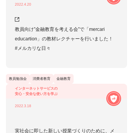
安心・安全な使い方を学ぶ
(
19
)
2022.4.20
社会課題と企業の取り組みについて学ぶ
(
9
)
教員向け”金融教育を考える会”で「mercari
educartion」の教材レクチャーを行いました！
対象から探す
#メルカリな日々
小学生
(
17
)
中学・高校生
(
23
)
教員勉強会
消費者教育
金融教育
その他
(
10
)
インターネットサービスの
安心・安全な使い方を学ぶ
2022.3.18
キーワードから探す
実社会に即した新しい授業づくりのために、メ