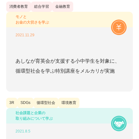
消費者教育
総合学習
金融教育
2021
(
7
)
モノと
お金の大切さを学ぶ
2020
(
11
)
2021.11.29
2019
(
2
)
2018
(
2
)
あしなが育英会が支援する小中学生を対象に、
循環型社会を学ぶ特別講座をメルカリが実施
3R
SDGs
循環型社会
環境教育
社会課題と企業の
取り組みについて学ぶ
2021.8.5