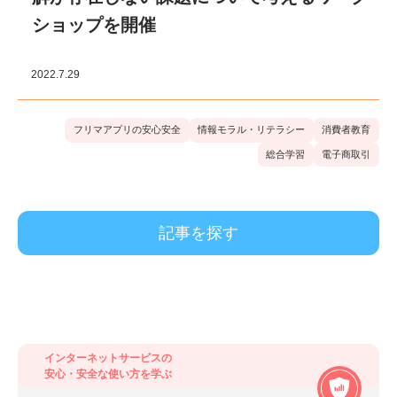
ショップを開催
2022.7.29
フリマアプリの安心安全
情報モラル・リテラシー
消費者教育
総合学習
電子商取引
得られる力から探す
モノとお金の大切さを学ぶ
(
16
)
インターネットサービスの
安心・安全な使い方を学ぶ