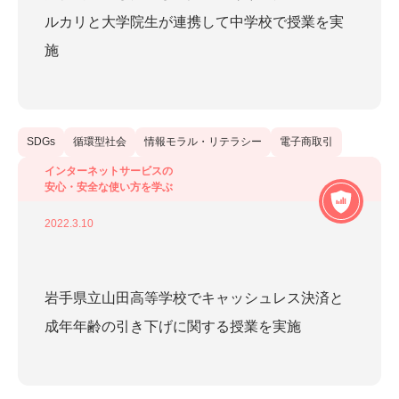
3R
SDGs
エシカル消費
フリマアプリの安心安全
ルカリと大学院生が連携して中学校で授業を実
家庭学習
循環型社会
情報モラル・リテラシー
施
教員勉強会
消費者教育
環境教育
総合学習
金融教育
電子商取引
SDGs
循環型社会
情報モラル・リテラシー
電子商取引
更新年から探す
インターネットサービスの
安心・安全な使い方を学ぶ
2026
(
1
)
2022.3.10
2025
(
3
)
2024
(
3
)
岩手県立山田高等学校でキャッシュレス決済と
成年年齢の引き下げに関する授業を実施
2023
(
4
)
2022
(
11
)