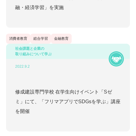
3R
SDGs
エシカル消費
フリマアプリの安心安全
融・経済学習」を実施
家庭学習
循環型社会
情報モラル・リテラシー
教員勉強会
消費者教育
環境教育
総合学習
金融教育
電子商取引
消費者教育
総合学習
金融教育
社会課題と企業の
更新年から探す
取り組みについて学ぶ
2026
(
1
)
2022.9.2
2025
(
3
)
修成建設専門学校 在学生向けイベント「Sゼ
2024
(
3
)
ミ」にて、「フリマアプリでSDGsを学ぶ」講座
を開催
2023
(
4
)
2022
(
11
)