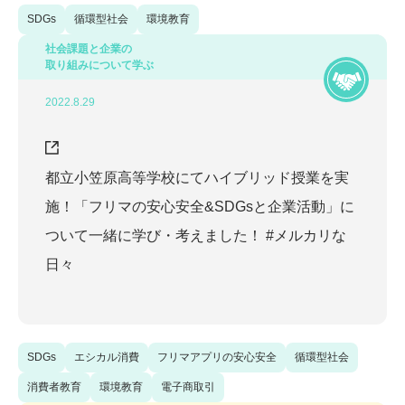
SDGs
循環型社会
環境教育
2021
(
7
)
社会課題と企業の
取り組みについて学ぶ
2020
(
11
)
2022.8.29
2019
(
2
)
2018
(
2
)
都立小笠原高等学校にてハイブリッド授業を実
施！「フリマの安心安全&SDGsと企業活動」に
ついて一緒に学び・考えました！ #メルカリな
日々
SDGs
エシカル消費
フリマアプリの安心安全
循環型社会
消費者教育
環境教育
電子商取引