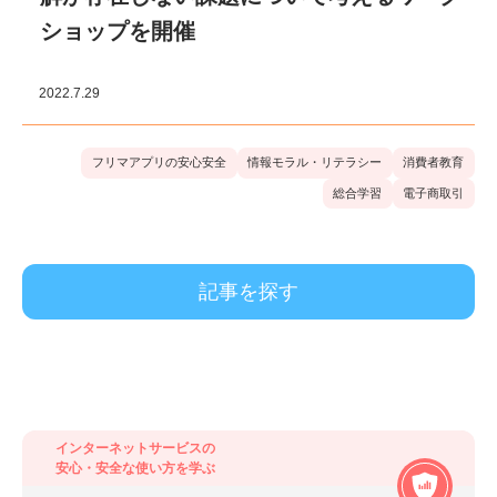
ショップを開催
2022.7.29
フリマアプリの安心安全
情報モラル・リテラシー
消費者教育
総合学習
電子商取引
得られる力から探す
モノとお金の大切さを学ぶ
(
16
)
インターネットサービスの
安心・安全な使い方を学ぶ