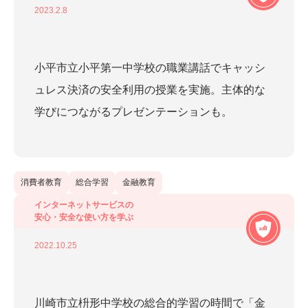
安心・安全な使い方を学ぶ
(
19
)
2023.2.8
社会課題と企業の取り組みについて学ぶ
(
9
)
小平市立小平第一中学校の職業講話でキャッシ
ュレス決済の安全利用の授業を実施。主体的な
対象から探す
学びにつながるプレゼンテーションも。
小学生
(
17
)
中学・高校生
(
23
)
消費者教育
総合学習
金融教育
その他
(
10
)
インターネットサービスの
安心・安全な使い方を学ぶ
2022.10.25
キーワードから探す
川崎市立枡形中学校の総合的学習の時間で「金